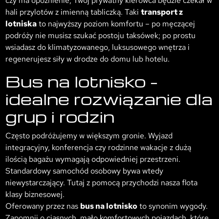
czy ma opóźnienie, Twój prywatny kierowca będzie czekał w
hali przylotów z imienną tabliczką. Taki
transport z
lotniska
to najwyższy poziom komfortu – po męczącej
podróży nie musisz szukać postoju taksówek; po prostu
wsiadasz do klimatyzowanego, luksusowego wnętrza i
regenerujesz siły w drodze do domu lub hotelu.
Bus na lotnisko –
idealne rozwiązanie dla
grup i rodzin
Często podróżujemy w większym gronie. Wyjazd
integracyjny, konferencja czy rodzinne wakacje z dużą
ilością bagażu wymagają odpowiedniej przestrzeni.
Standardowy samochód osobowy bywa wtedy
niewystarczający. Tutaj z pomocą przychodzi nasza flota
klasy biznesowej.
Oferowany przez nas
bus na lotnisko
to synonim wygody.
Zapomnij o ciasnych, mało komfortowych pojazdach, które