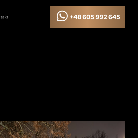
+48 605 992 645
takt