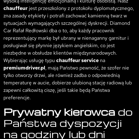
wysoką inteligencję emocjonalną i kulturę osobistą. Nasz
chauffeur
jest przeszkolony z protokołu dyplomatycznego,
zna zasady etykiety i potrafi zachować kamienną twarz w
sytuacjach wymagających szczególnej dyskrecji. Diamond
Car Rafał Redłowski dba o to, aby każdy pracownik
reprezentujący markę był ubrany w nienaganny garnitur i
posługiwał się płynnie językiem angielskim, co jest
niezbędne w obsłudze klientów międzynarodowych.
Wybierając usługę typu
chauffeur service
na
premiumdriver.pl
, mają Państwo pewność, że szofer nie
tylko otworzy drzwi, ale również zadba o odpowiednią
temperaturę w aucie, dobierze ulubioną stację radiową lub
zapewni całkowitą ciszę, jeśli takie będą Państwa
preferencje.
Prywatny kierowca
do
Państwa dyspozycji
na godziny lub dni