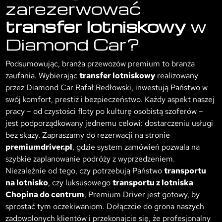
zarezerwować
transfer lotniskowy
w
Diamond Car?
Podsumowując, branża przewozów premium to branża
zaufania. Wybierając
transfer lotniskowy
realizowany
przez Diamond Car Rafał Redłowski, inwestują Państwo w
swój komfort, prestiż i bezpieczeństwo. Każdy aspekt naszej
pracy – od czystości floty po kulturę osobistą szoferów –
jest podporządkowany jednemu celowi: dostarczeniu usługi
bez skazy. Zapraszamy do rezerwacji na stronie
premiumdriver.pl
, gdzie system zamówień pozwala na
szybkie zaplanowanie podróży z wyprzedzeniem.
Niezależnie od tego, czy potrzebują Państwo
transportu
na lotnisko
, czy luksusowego
transportu z lotniska
Chopina do centrum
, Premium Driver jest gotowy, by
sprostać tym oczekiwaniom. Dołączcie do grona naszych
zadowolonych klientów i przekonajcie się, że profesjonalny