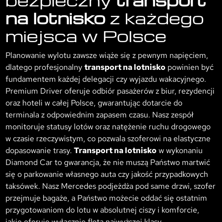
na lotnisko
z każdego
miejsca w Polsce
Planowanie wylotu zawsze wiąże się z pewnym napięciem,
dlatego profesjonalny
transport na lotnisko
powinien być
fundamentem każdej delegacji czy wyjazdu wakacyjnego.
Premium Driver oferuje odbiór pasażerów z biur, rezydencji
oraz hoteli w całej Polsce, gwarantując dotarcie do
terminala z odpowiednim zapasem czasu. Nasz zespół
monitoruje statusy lotów oraz natężenie ruchu drogowego
w czasie rzeczywistym, co pozwala szoferowi na elastyczne
dopasowanie trasy.
Transport na lotnisko
w wykonaniu
Diamond Car to gwarancja, że nie muszą Państwo martwić
się o parkowanie własnego auta czy jakość przypadkowych
taksówek. Nasz Mercedes podjeżdża pod same drzwi, szofer
przejmuje bagaże, a Państwo możecie oddać się ostatnim
przygotowaniom do lotu w absolutnej ciszy i komforcie,
jakie oferuje wyłącznie flota najwyższej klasy.