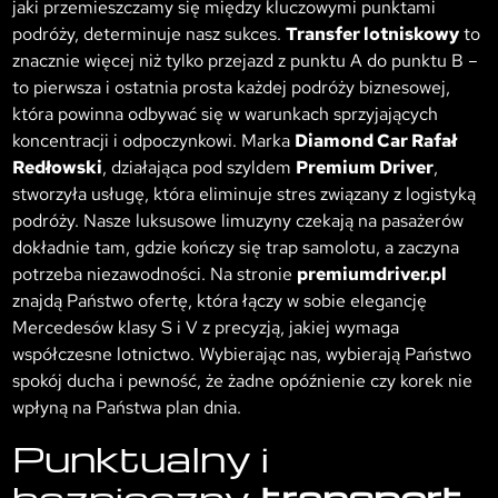
jaki przemieszczamy się między kluczowymi punktami
podróży, determinuje nasz sukces.
Transfer lotniskowy
to
znacznie więcej niż tylko przejazd z punktu A do punktu B –
to pierwsza i ostatnia prosta każdej podróży biznesowej,
która powinna odbywać się w warunkach sprzyjających
koncentracji i odpoczynkowi. Marka
Diamond Car Rafał
Redłowski
, działająca pod szyldem
Premium Driver
,
stworzyła usługę, która eliminuje stres związany z logistyką
podróży. Nasze luksusowe limuzyny czekają na pasażerów
dokładnie tam, gdzie kończy się trap samolotu, a zaczyna
potrzeba niezawodności. Na stronie
premiumdriver.pl
znajdą Państwo ofertę, która łączy w sobie elegancję
Mercedesów klasy S i V z precyzją, jakiej wymaga
współczesne lotnictwo. Wybierając nas, wybierają Państwo
spokój ducha i pewność, że żadne opóźnienie czy korek nie
wpłyną na Państwa plan dnia.
Punktualny i
bezpieczny
transport