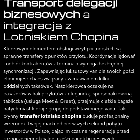
Transport delegacji
biznesowych
a
integracja z
Lotniskiem Chopina
Kluczowym elementem obsługi wizyt partnerskich są
sprawne transfery z punktów przylotu. Koordynacja lądowań
i odbiór kontrahentów z terminala wymaga bezbłędnej
synchronizacji. Zapewniając luksusowy van dla swoich gości,
eliminujesz chaos związany z zamawianiem kilku
oddzielnych taksówek. Nasz kierowca oczekuje na
pasażerów w hali przylotów z elegancką, spersonalizowaną
tabliczką (usługa Meet & Greet), przejmuje ciężkie bagaże i
natychmiast kieruje grupę do podstawionego vana. Taki
płynny
transfer lotnisko chopina
buduje profesjonalny
wizerunek Twojej marki od pierwszych sekund pobytu
inwestorów w Polsce, dając im czas na regenerację przed
rozpoczęciem oficjalnej części paneli biznesowych.