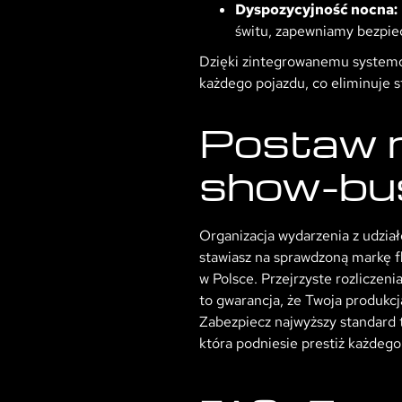
Dyspozycyjność nocna:
świtu, zapewniamy bezpi
Dzięki zintegrowanemu systemow
każdego pojazdu, co eliminuje st
Postaw n
show-bus
Organizacja wydarzenia z udzia
stawiasz na sprawdzoną markę f
w Polsce. Przejrzyste rozliczen
to gwarancja, że Twoja produkc
Zabezpiecz najwyższy standard t
która podniesie prestiż każdego