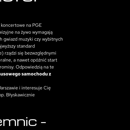
asy koncertowe na PGE
wizyjne na żywo wymagają
h gwiazd muzyki czy wybitnych
ajwyższy standard
e) rządzi się bezwzględnymi
alne, a nawet opóźnić start
promisy. Odpowiedzią na te
susowego samochodu z
rszawie i interesuje Cię
pp. Błyskawicznie
emnic –