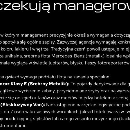
czekują managero
, w którym management precyzyjnie określa wymagania dotycząc
o spotyka się ogólne zapisy. Zazwyczaj agencje wymagają konk
 koloru lakieru i wnętrza. Tradycyjna czerń powoli ustępuje mi
 unikalna, srebrna flota Mercedes-Benz (metalik) idealnie wp
nale wygląda w świetle jupiterów, błysku fleszy fotoreporteró
a gwiazd wymaga podziału floty na zadania specjalne:
raz Klasy E (Srebrny Metalik):
To pojazdy dedykowane dla g
Wyjątkowe wyciszenie kabiny, przyciemniane szyby oraz najwyższ
ęcie się od zgiełku fanów oraz mediów między hotelem a sceną.
 (Ekskluzywny Van):
Niezastąpione narzędzie logistyczne podc
ci do 7 osób w luksusowych warunkach (układ foteli twarzą w tw
y produkcyjnej, stylistów lub całego zespołu muzycznego (back
strumentami.