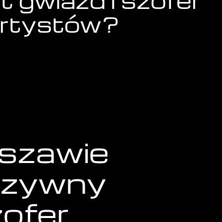
t gwiazd i szofer
artystów?
szawie
luzywny
zofer