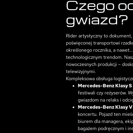
Czego o
gwiazd?
Rider artystyczny to dokument
poświęconej transportowi rzadk
określonego rocznika, a nawet…
technologicznym trendom. Nasza
nowoczesnych produkcji – dosko
telewizyjnymi.
Kompleksowa obsługa logistyczn
Mercedes-Benz Klasy S o
festiwali czy reżyserów. 
gwiazdom na relaks i odci
Mercedes-Benz Klasy V
koncertu. Pojazd ten mieś
biurem dla managera, ekip
bagażem podręcznym i in