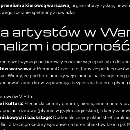
 premium z kierowcą warszawa
, organizatorzy zyskują pewnoś
wego zostanie spełniony z nawiązką.
la artystów w War
nalizm i odporność
ron gazet wymaga od kierowcy znacznie więcej niż tylko doskona
ystów warszawa
w PremiumDriver to elitarny zespół kierowców, 
sie. Wiemy, że pod hotelami czy wejściami na backstage mogą g
 zachować zimną krew, zapewniając bezpieczną barierę i płynną
ierowców VIP to:
 i kultura:
Elegancki ciemny garnitur, nienaganne maniery ora
dy podjąć rozmowę (płynnie w języku angielskim), a kiedy zapewn
niskowych i backstage:
Doskonale znamy układ stref zamknię
dlin, a także procedury wjazdowe na teren obiektów takich ja