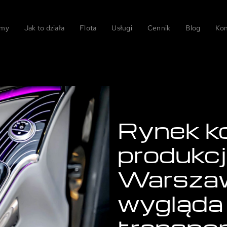
 my
Jak to działa
Flota
Usługi
Cennik
Blog
Kon
Rynek k
produkc
Warszaw
wygląda