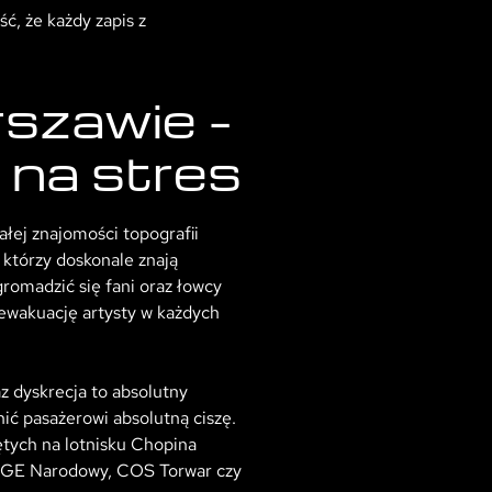
ć, że każdy zapis z
szawie –
 na stres
łej znajomości topografii
którzy doskonale znają
romadzić się fani oraz łowcy
 ewakuację artysty w każdych
z dyskrecja to absolutny
ić pasażerowi absolutną ciszę.
tych na lotnisku Chopina
k PGE Narodowy, COS Torwar czy