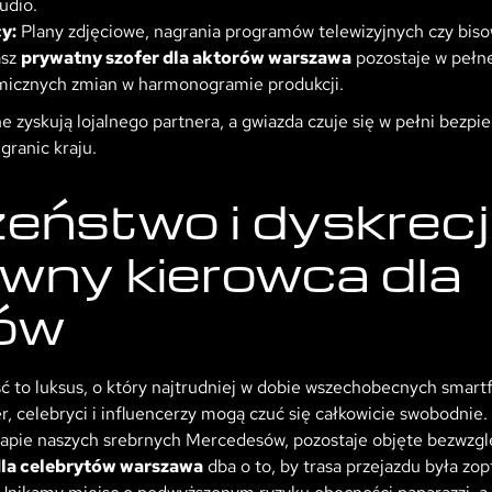
udio.
y:
Plany zdjęciowe, nagrania programów telewizyjnych czy biso
asz
prywatny szofer dla aktorów warszawa
pozostaje w pełne
micznych zmian w harmonogramie produkcji.
e zyskują lojalnego partnera, a gwiazda czuje się w pełni bez
granic kraju.
eństwo i dyskrecj
wny kierowca dla
tów
ć to luksus, o który najtrudniej w dobie wszechobecnych smar
celebryci i influencerzy mogą czuć się całkowicie swobodnie. W
anapie naszych srebrnych Mercedesów, pozostaje objęte bezwzg
la celebrytów warszawa
dba o to, by trasa przejazdu była zo