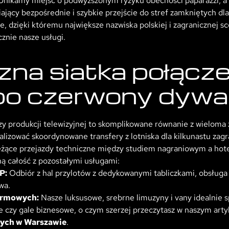
. Unikamy miejsc o podwyższonym ryzyku obecności paparazzi, 
jący bezpośrednie i szybkie przejście do stref zamkniętych dla
e, dzięki któremu największe nazwiska polskiej i zagranicznej 
cznie nasze usługi.
zna siatka połącze
 po czerwony dyw
czy produkcji telewizyjnej to skomplikowane równanie z wielom
ealizować skoordynowane transfery z lotniska dla kilkunastu zag
ieżące przejazdy techniczne między studiem nagraniowym a hot
ną całość z pozostałymi usługami:
P:
Odbiór z hal przylotów z dedykowanymi tabliczkami, obsługa
wa.
firmowych:
Nasze luksusowe, srebrne limuzyny i vany idealnie s
 czy gale biznesowe, o czym szerzej przeczytasz w naszym art
wych w Warszawie
.