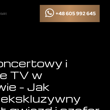
+48 605 992 645
takt
oncertowy i
je TV w
ie – Jak
 ekskluzywny