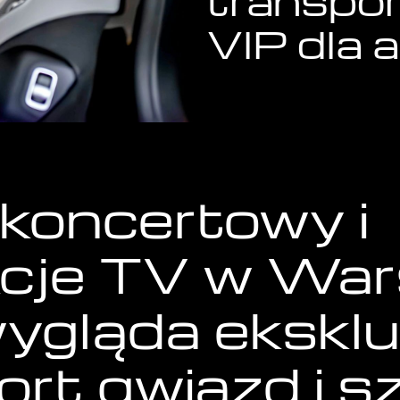
transpor
VIP dla 
koncertowy i
cje TV w War
wygląda eksk
ort gwiazd i s