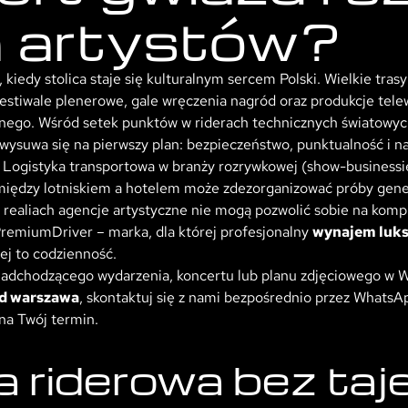
a artystów?
, kiedy stolica staje się kulturalnym sercem Polski. Wielkie tr
tiwale plenerowe, gale wręczenia nagród oraz produkcje tele
jnego. Wśród setek punktów w riderach technicznych światowyc
wysuwa się na pierwszy plan: bezpieczeństwo, punktualność i n
. Logistyka transportowa w branży rozrywkowej (show-businessi
między lotniskiem a hotelem może zdezorganizować próby gener
ch realiach agencje artystyczne nie mogą pozwolić sobie na kom
remiumDriver – marka, dla której profesjonalny
wynajem luk
ej to codzienność.
 nadchodzącego wydarzenia, koncertu lub planu zdjęciowego w Wa
zd warszawa
, skontaktuj się z nami bezpośrednio przez WhatsA
na Twój termin.
a riderowa bez taj