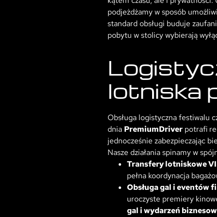
kątem czasu, ale i prywatności
podjeżdżamy w sposób umożliwia
standard obsługi buduje zaufani
pobytu w stolicy wybierają wyłą
Logistyc
lotniska
Obsługa logistyczna festiwalu 
dnia
PremiumDriver
potrafi r
jednocześnie zabezpieczając b
Nasze działania spinamy w spój
Transfery lotniskowe VI
pełna koordynacja bagażo
Obsługa gal i eventów 
uroczyste premiery kinowe
gal i wydarzeń bizneso