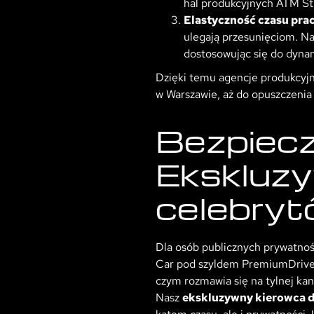
hal produkcyjnych ATM St
Elastyczność czasu prac
ulegają przesunięciom. N
dostosowując się do dyna
Dzięki temu agencje produkcyjn
w Warszawie, aż do opuszczenia 
Bezpiecz
Ekskluzy
celebry
Dla osób publicznych prywatnoś
Car pod szyldem PremiumDriver, 
czym rozmawia się na tylnej k
Nasz
ekskluzywny kierowca d