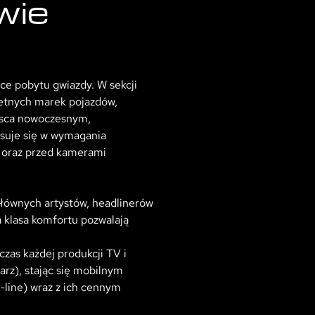
wie
e pobytu gwiazdy. W sekcji
retnych marek pojazdów,
ejsca nowoczesnym,
isuje się w wymagania
w oraz przed kamerami
łównych artystów, headlinerów
a klasa komfortu pozwalają
zas każdej produkcji TV i
arz), stając się mobilnym
-line) wraz z ich cennym