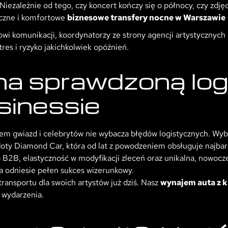
Niezależnie od tego, czy koncert kończy się o północy, czy zdję
eczne i komfortowe
biznesowe transfery nocne w Warszawie
i komunikacji, koordynatorzy ze strony agencji artystycznych 
res i ryzyko jakichkolwiek opóźnień.
a sprawdzoną log
inessie
łem gwiazd i celebrytów nie wybacza błędów logistycznych. Wy
loty Diamond Car, która od lat z powodzeniem obsługuje najba
ia B2B, elastyczność w modyfikacji zleceń oraz unikalna, nowoc
ja odniesie pełen sukces wizerunkowy.
ransportu dla swoich artystów już dziś. Nasz
wynajem auta z 
 wydarzenia.