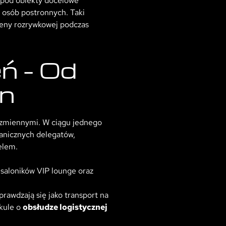
a pod obiekty docelowe
 osób postronnych. Taki
sceny rozrywkowej podczas
ń – Od
an
a zmiennymi. W ciągu jednego
ranicznych delegatów,
elem.
 saloników VIP lounge oraz
prawdzają się jako transport na
ykule o
obsłudze logistycznej